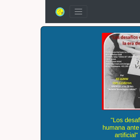
"Los desafí
humana ante l
artifici