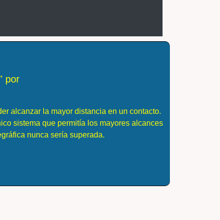
" por
er alcanzar la mayor distancia en un contacto.
nico sistema que permitía los mayores alcances
gráfica nunca sería superada.