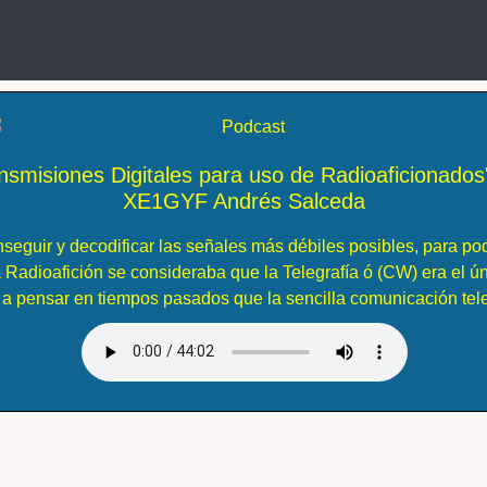
nsmisiones Digitales para uso de Radioaficionados
XE1GYF Andrés Salceda
seguir y decodificar las señales más débiles posibles, para pod
Radioafición se consideraba que la Telegrafía ó (CW) era el ú
a pensar en tiempos pasados que la sencilla comunicación tele