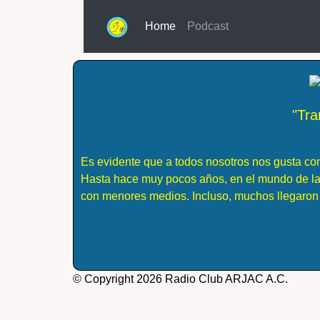
Home
(current)
Podcast
"Tra
Es evidente que a todos nosotros nos gusta con
Hasta hace muy pocos años, en el mundo de la 
con menores medios. Incluso, muchos llegaron 
© Copyright 2026 Radio Club ARJAC A.C.